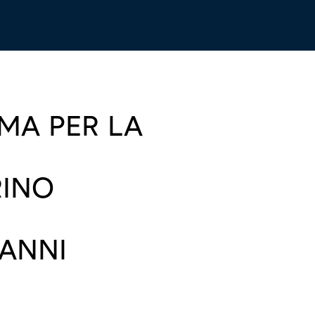
MA PER LA
RINO
ANNI