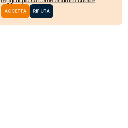
Leggi di più su come usiamo i cookie.
ACCETTA
RIFIUTA
NI
CHE
HE