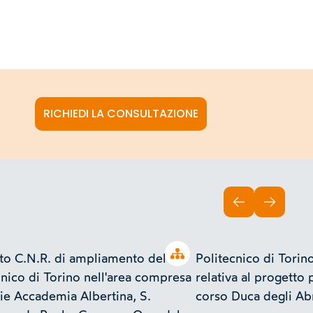
RICHIEDI LA CONSULTAZIONE
INDIETRO
AVANTI
Open tree
to C.N.R. di ampliamento del
Politecnico di Tori
cnico di Torino nell'area compresa
relativa al progetto 
vie Accademia Albertina, S.
corso Duca degli Ab