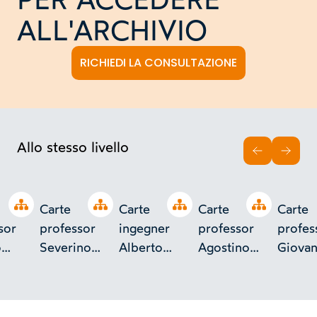
ALL'ARCHIVIO
RICHIEDI LA CONSULTAZIONE
Allo stesso livello
INDIETRO
AVAN
Open tree
Open tree
Open tree
Open tree
Carte
Carte
Carte
Carte
sor
professor
ingegner
professor
profes
o
Severino
Alberto
Agostino
Giovan
ia (R.
Casana
Castigliano
Cavallero
Curioni
cnico
Scuola
ino)
Applic