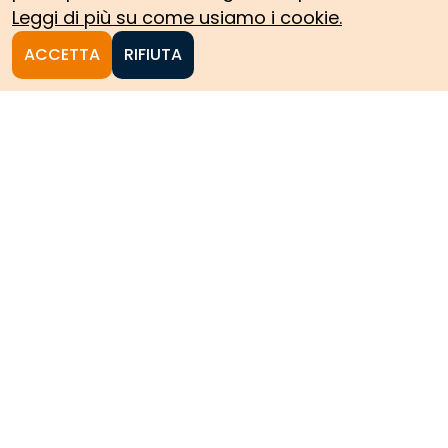
Leggi di più su come usiamo i cookie.
ACCETTA
RIFIUTA
Homepage
Le collezioni storiche del
Politecnico di Torino
HOME