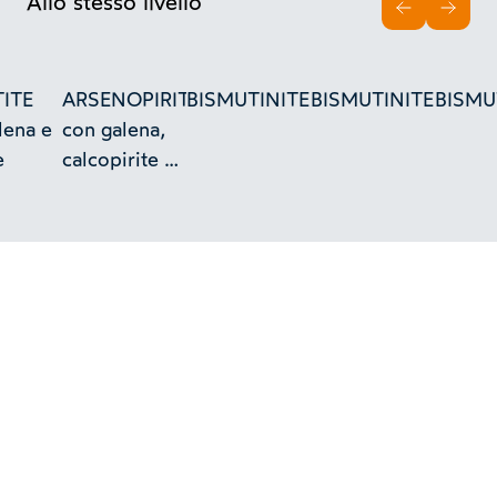
Allo stesso livello
INDIETRO
AVAN
ITE
ARSENOPIRITE
BISMUTINITE
BISMUTINITE
BISMU
lena e
con galena,
e
calcopirite e
quarzo