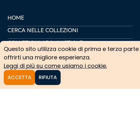
HOME
CERCA NELLE COLLEZIONI
COLLEZIONI ARCHIVISTICHE
Questo sito utilizza cookie di prima e terza parte
COLLEZIONI SCIENTIFICHE
offrirti una migliore esperienza.
Leggi di più su come usiamo i cookie.
PERCORSI TEMATICI
ACCETTA
RIFIUTA
PROTAGONISTI
NEWS
CREDITS
COOKIE POLICY
PRIVACY POLICY