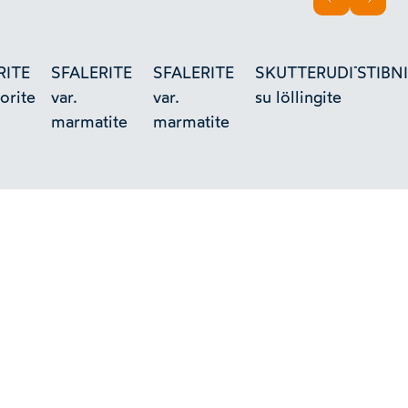
INDIETRO
AVAN
RITE
SFALERITE
SFALERITE
SKUTTERUDITE
STIBN
orite
var.
var.
su löllingite
marmatite
marmatite