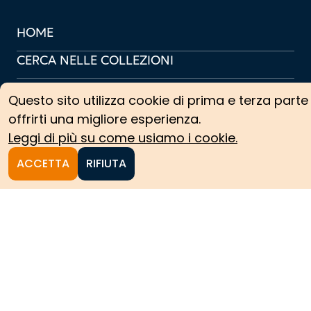
HOME
CERCA NELLE COLLEZIONI
COLLEZIONI ARCHIVISTICHE
Questo sito utilizza cookie di prima e terza parte
COLLEZIONI SCIENTIFICHE
offrirti una migliore esperienza.
Leggi di più su come usiamo i cookie.
PERCORSI TEMATICI
ACCETTA
RIFIUTA
PROTAGONISTI
NEWS
CREDITS
COOKIE POLICY
PRIVACY POLICY