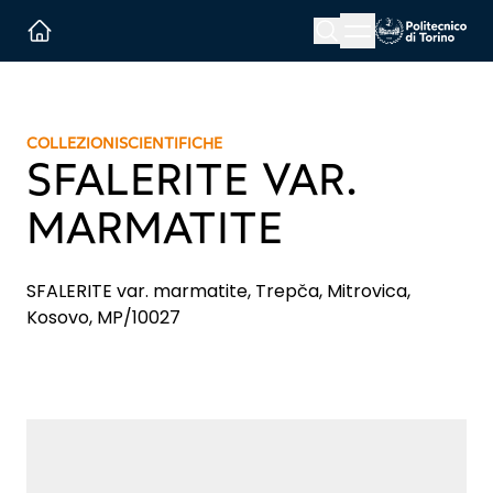
Menu button
Cerca
Homepage link
COLLEZIONI
SCIENTIFICHE
SFALERITE VAR.
MARMATITE
SFALERITE var. marmatite, Trepča, Mitrovica,
Kosovo, MP/10027