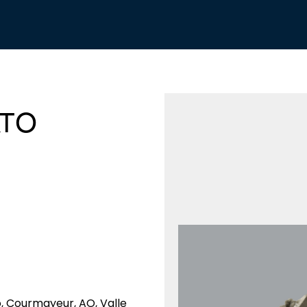
ATO
o, Courmayeur, AO, Valle