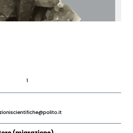
1
zioniscientifiche@polito.it
ore (migrazione)