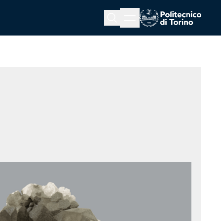
Menu button
Cerca
Homepage link