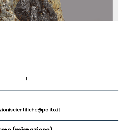
1
zioniscientifiche@polito.it
ore (migrazione)