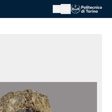
Menu button
Cerca
Homepage link