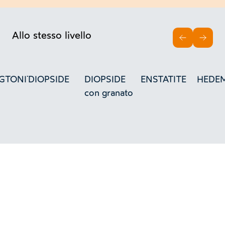
Allo stesso livello
INDIETRO
AVAN
GTONITE
DIOPSIDE
DIOPSIDE
ENSTATITE
HEDEM
con granato