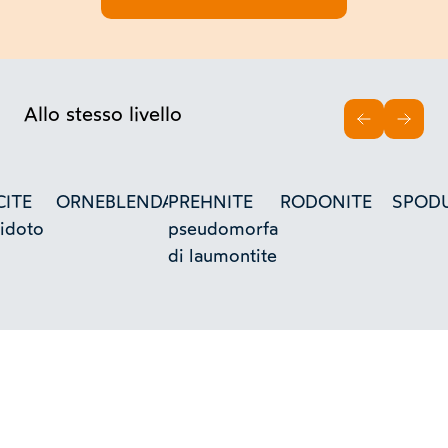
Allo stesso livello
INDIETRO
AVAN
ITE
ORNEBLENDA
PREHNITE
RODONITE
SPOD
idoto
pseudomorfa
di laumontite