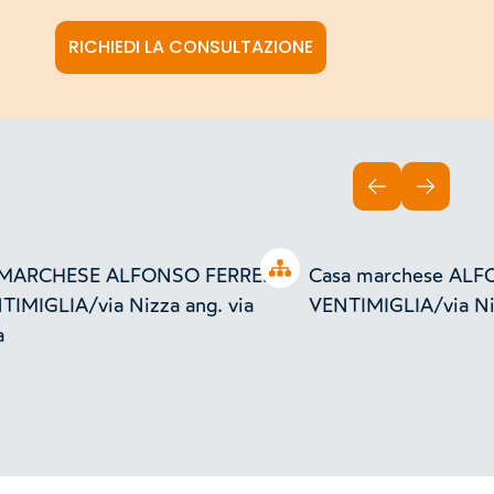
RICHIEDI LA CONSULTAZIONE
INDIETRO
AVANTI
Open tree
MARCHESE ALFONSO FERRERO
Casa marchese AL
TIMIGLIA/via Nizza ang. via
VENTIMIGLIA/via Niz
a