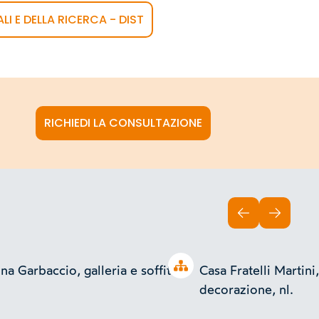
LI E DELLA RICERCA - DIST
RICHIEDI LA CONSULTAZIONE
INDIETRO
AVANTI
Open tree
na Garbaccio, galleria e soffitto,
Casa Fratelli Martini
decorazione, nl.