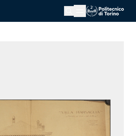
Menu button
Cerca
Homepage link