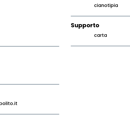
cianotipia
Supporto
carta
olito.it