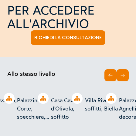
PER ACCEDERE
ALL'ARCHIVIO
RICHIEDI LA CONSULTAZIONE
Allo stesso livello
INDIETRO
AVAN
Open tree
Open tree
Open tree
Open tree
sauto,
Palazzina
Casa Cavalli
Villa Rivetti,
Palazz
,
Corte,
d'Olivola,
soffitti, Biella
Agnelli
specchiera,
soffitto
decora
Torino
di amb
Torino