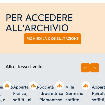
PER ACCEDERE
ALL'ARCHIVIO
RICHIEDI LA CONSULTAZIONE
Allo stesso livello
INDIETRO
AVAN
Open tree
Open tree
Open tree
Open tree
tamento
Appartamento
Società
Villa
Appar
,
Franco,
Idroelettrica
Germano,
Peirole
, nl.
soffitti, nl.
Piemontese
soffitto,
soffitti