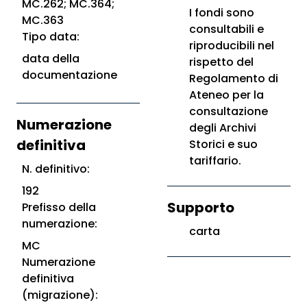
MC.262; MC.364;
I fondi sono
MC.363
consultabili e
Tipo data:
riproducibili nel
data della
rispetto del
documentazione
Regolamento di
Ateneo per la
consultazione
Numerazione
degli Archivi
definitiva
Storici e suo
tariffario.
N. definitivo:
192
Supporto
Prefisso della
numerazione:
carta
MC
Numerazione
definitiva
(migrazione):