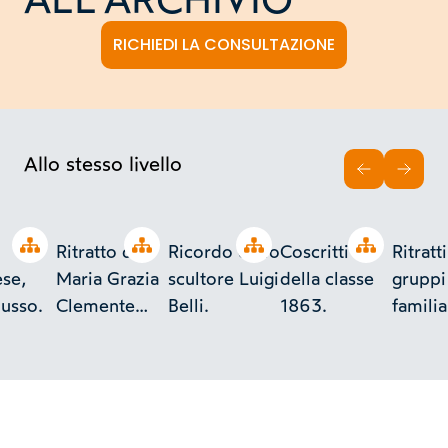
RICHIEDI LA CONSULTAZIONE
Allo stesso livello
INDIETRO
AVAN
Open tree
Open tree
Open tree
Open tree
Ritratto di
Ricordo dello
Coscritti
Ritratti
se,
Maria Grazia
scultore Luigi
della classe
gruppi
Musso.
Clemente
Belli.
1863.
familia
Chicco.
negativ
lastra.