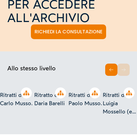
PER ACCEDERE
ALL'ARCHIVIO
RICHIEDI LA CONSULTAZIONE
Allo stesso livello
INDIETRO
AVAN
n tree
Open tree
Open tree
Open tree
Ope
Ritratti di
Ritratto di
Ritratti di
Ritratti di
Carlo Musso.
Daria Barelli
Paolo Musso.
Luigia
Mossello (e
Carlo
Musso).