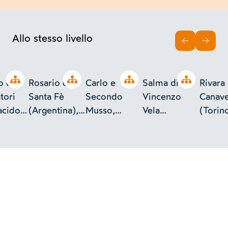
Allo stesso livello
INDIETRO
AVAN
Open tree
Open tree
Open tree
Open tree
 di
Rosario di
Carlo e
Salma di
Rivara
tori
Santa Fè
Secondo
Vincenzo
Canav
acido
(Argentina),
Musso,
Vela
(Torino
o, n.l.
bottega di
Francesco
fotografato
Luglio
stuccatori e
Papotti con
nel suo
ritratti.
leone
atelier a
ornamentale.
Ligornetto
(Svizzera).