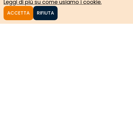
Leggi di più su come usiamo i cookie.
ACCETTA
RIFIUTA
Homepage
Le collezioni storiche del
Politecnico di Torino
HOME