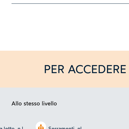
PER ACCEDERE 
Allo stesso livello
Open tree
letto, n.l.
Serramenti, nl.