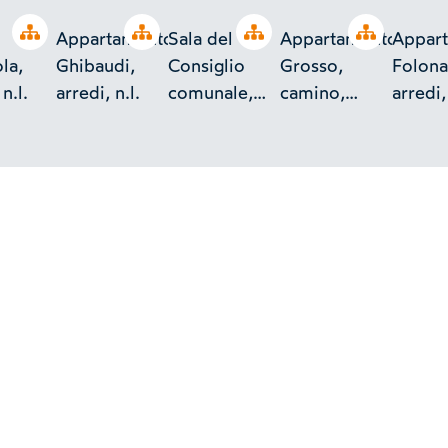
Open tree
Open tree
Open tree
Open tree
Appartamento
Sala del
Appartamento
Appar
la,
Ghibaudi,
Consiglio
Grosso,
Folona
n.l.
arredi, n.l.
comunale,
camino,
arredi, 
tavoli, Montà
Torino
d'Alba
(Cuneo).