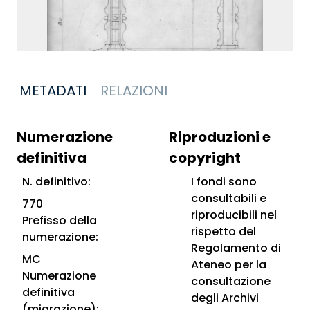
METADATI
RELAZIONI
Numerazione
Riproduzioni e
definitiva
copyright
N. definitivo:
I fondi sono
consultabili e
770
riproducibili nel
Prefisso della
rispetto del
numerazione:
Regolamento di
MC
Ateneo per la
Numerazione
consultazione
definitiva
degli Archivi
(migrazione):