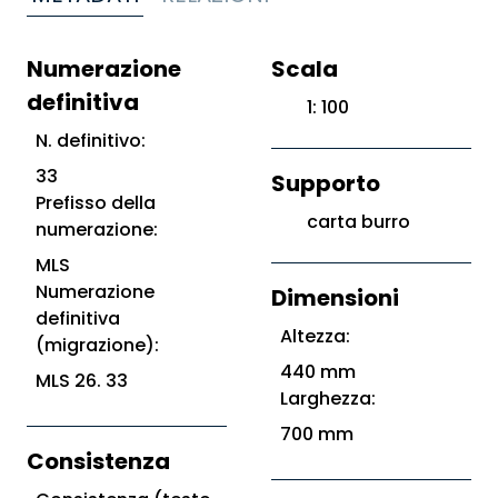
Numerazione
Scala
definitiva
1: 100
N. definitivo:
33
Supporto
Prefisso della
carta burro
numerazione:
MLS
Numerazione
Dimensioni
definitiva
Altezza:
(migrazione):
440 mm
MLS 26. 33
Larghezza:
700 mm
Consistenza