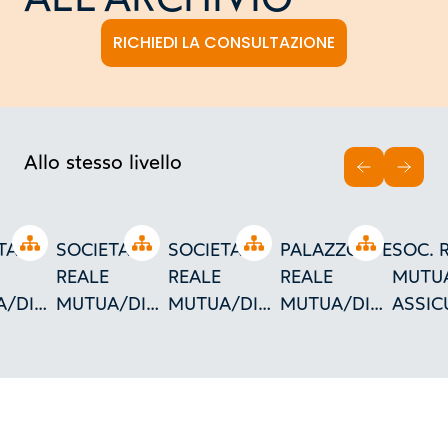
RICHIEDI LA CONSULTAZIONE
Allo stesso livello
INDIETRO
AVAN
Open tree
Open tree
Open tree
Open tree
TA'
SOCIETA'
SOCIETA'
PALAZZO/DELLA/S
SOC. 
REALE
REALE
REALE
MUTUA
A/DI
MUTUA/DI
MUTUA/DI
MUTUA/DI
ASSIC
ETTO
ORINO/PROGETTO
URAZIONI/TORINO/PROGETTO
ASSICURAZIONI/TORINO
ASSICURAZIONI/TORINO
ASSICURAZIONI/T