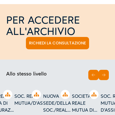
PER ACCEDERE
ALL'ARCHIVIO
RICHIEDI LA CONSULTAZIONE
Allo stesso livello
INDIETRO
AVAN
Open tree
Open tree
Open tree
Open tree
REALE
SOC. REALE
NUOVA
SOCIETA'
SOC. 
 DI
MUTUA/D'ASSICURAZIONI
SEDE/DELLA
REALE
MUTU
URAZIONI
SOC./REALE
MUTUA DI
D'ASS