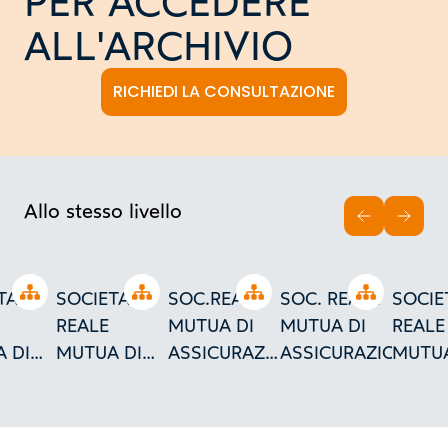
PER ACCEDERE
ALL'ARCHIVIO
RICHIEDI LA CONSULTAZIONE
Allo stesso livello
INDIETRO
AVAN
Open tree
Open tree
Open tree
Open tree
TA'
SOCIETA'
SOC.REALE
SOC. REALE
SOCIE
REALE
MUTUA DI
MUTUA DI
REALE
 DI
MUTUA DI
ASSICURAZIONI
ASSICURAZIONI
MUTUA
URAZIONI
ASSICURAZIONI
- TORINO
ASSIC
NO
TORINO
E
PIANTE