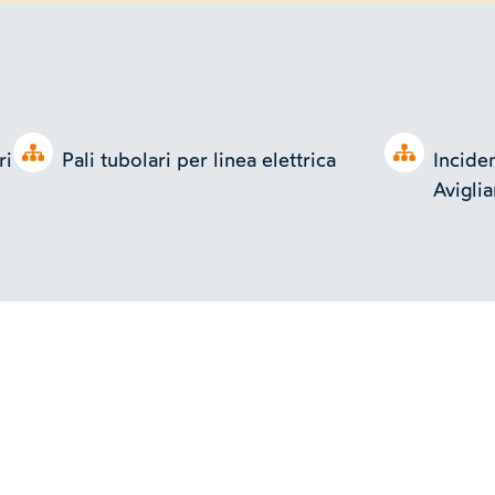
Open tree
Open tree
i e a
Pali tubolari per linea elettrica
Inciden
Avigli