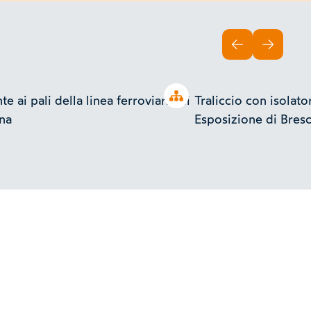
INDIETRO
AVANTI
Open tree
te ai pali della linea ferroviaria di
Traliccio con isolato
ana
Esposizione di Bresc