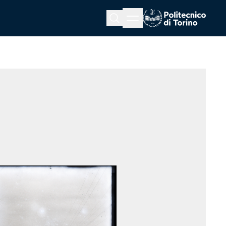
Menu button
Cerca
Homepage link