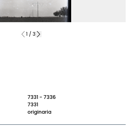
1
/
3
7331 - 7336
7331
originaria