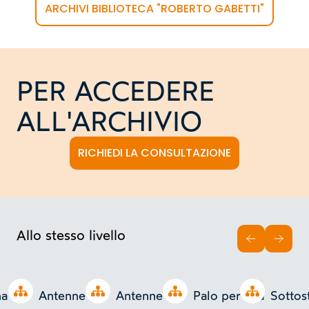
ARCHIVI BIBLIOTECA "ROBERTO GABETTI"
PER ACCEDERE
ALL'ARCHIVIO
RICHIEDI LA CONSULTAZIONE
Allo stesso livello
INDIETRO
AVAN
Open tree
Open tree
Open tree
Open tree
a di
Antenne
Antenne di
Palo per alta
Sottos