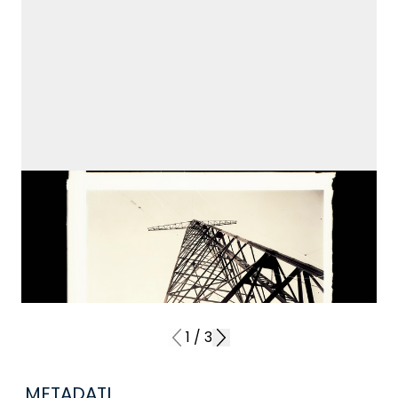
1
/
3
METADATI