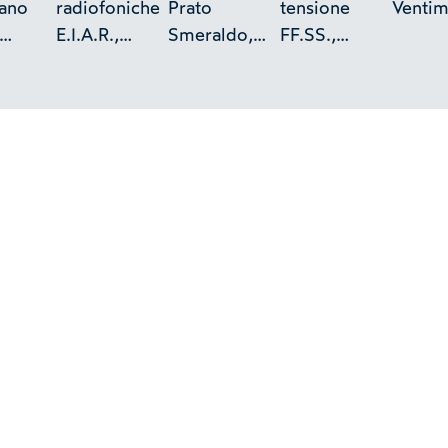
iano
radiofoniche
Prato
tensione
Ventim
E.I.A.R.,
Smeraldo,
FF.SS.,
na
Roma
Roma
Pinerolo