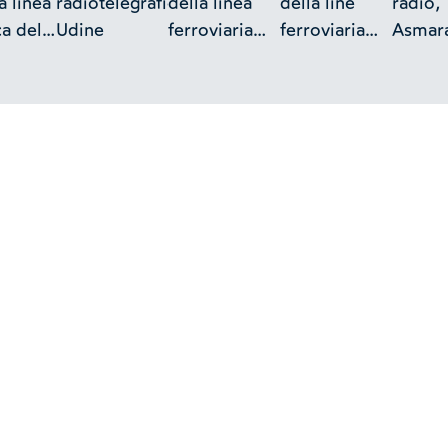
la linea
radiotelegrafica,
della linea
della line
radio,
ca del
Udine
ferroviaria
ferroviaria
Asmar
Parco,
Savona –
Trento –
(Eritre
Ventimiglia,
Bolzano
tralicci