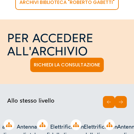
ARCHIVI BIBLIOTECA "ROBERTO GABETTI"
PER ACCEDERE
ALL'ARCHIVIO
RICHIEDI LA CONSULTAZIONE
Allo stesso livello
INDIETRO
AVAN
Open tree
Open tree
Open tree
Open tree
i a sei
Antenna
Elettrificazione
Elettrificazione
Anten