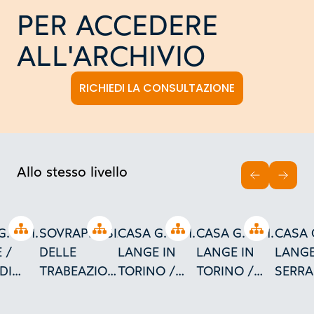
PER ACCEDERE
ALL'ARCHIVIO
RICHIEDI LA CONSULTAZIONE
Allo stesso livello
INDIETRO
AVAN
Open tree
Open tree
Open tree
Open tree
. e M.
SOVRAPPOSIZIONE
CASA G. e M.
CASA G. e M.
CASA G
 /
DELLE
LANGE IN
LANGE IN
LANGE
DI
TRABEAZIONI
TORINO /
TORINO /
SERRA
TA
/ NELLE
PIETRA
BALCONI
FINES
BALCONATE
ARTIFICIALE
VERSO VIA E
PIANO