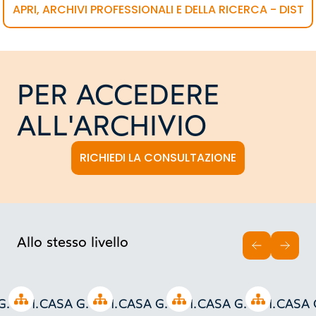
APRI, ARCHIVI PROFESSIONALI E DELLA RICERCA - DIST
PER ACCEDERE
ALL'ARCHIVIO
RICHIEDI LA CONSULTAZIONE
Allo stesso livello
INDIETRO
AVAN
Open tree
Open tree
Open tree
Open tree
. e M.
CASA G. e M.
CASA G. e M.
CASA G. e M.
CASA G