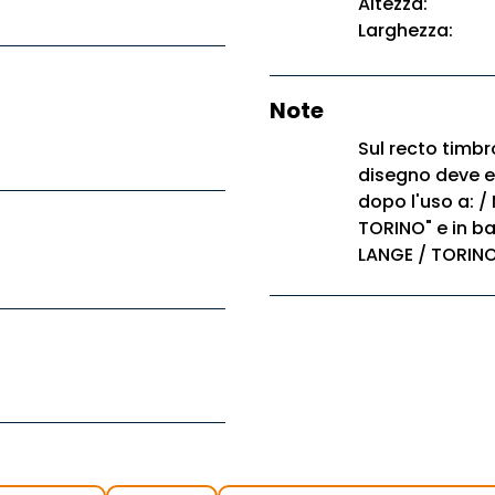
Altezza:
Larghezza:
Note
Sul recto timbr
disegno deve es
dopo l'uso a: /
TORINO" e in ba
LANGE / TORINO.