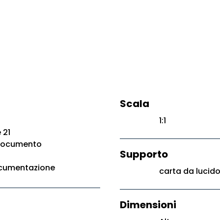
Scala
1:1
 21
 documento
Supporto
ocumentazione
carta da lucid
Dimensioni