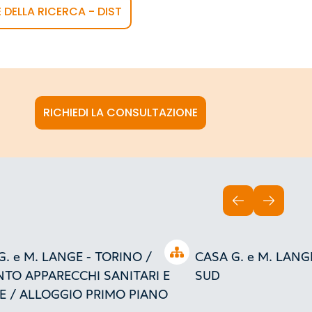
E DELLA RICERCA - DIST
RICHIEDI LA CONSULTAZIONE
INDIETRO
AVANTI
Open tree
G. e M. LANGE - TORINO /
CASA G. e M. LANGE
NTO APPARECCHI SANITARI E
SUD
E / ALLOGGIO PRIMO PIANO