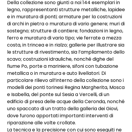
Della collezione sono giunti a noi 144 esemplari in
legno, rappresentanti strutture metalliche, lapidee
e in muratura di ponti; armature per la costruzioni
di archi in pietra o muratura di vario genere; muri di
sostegno; strutture di cantiere; fondazioni in legno,
ferro e muratura di vario tipo; vie ferrate a mezza
costa, in trincea e in rialzo; gallerie per illustrare sia
le strutture di rivestimento, sia l’ampliamento dello
scavo; costruzioni idrauliche, nonché dighe del
fiume Po, porte a mariniere, sifoni con tubazione
metallica o in muratura e auto livellatori. Di
particolare rilievo all’interno della collezione sono i
modelli dei ponti torinesi Regina Margherita, Mosca
e Isabella, del ponte sul Sesia a Vercelli, di un
edificio di presa delle acque della Ceronda, nonché
uno spaccato di un tratto della galleria dei Giovi,
dove furono apportati importanti interventi di
riparazione alle volte crollate.
La tecnica e la precisione con cui sono eseguiti ne