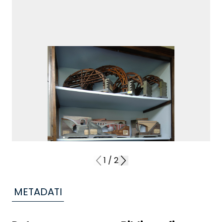
1
/
2
METADATI