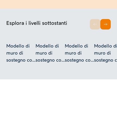
Esplora i livelli sottostanti
INDIETRO
AVAN
Modello di
Modello di
Modello di
Modello d
muro di
muro di
muro di
muro di
sostegno con
sostegno con
sostegno con
sostegno 
contrafforti
contrafforti
contrafforti
contraffort
interni -
interni -
interni -
interni -
Collezione
Collezione
Collezione
Collezione
Curioni
Curioni
Curioni
Curioni