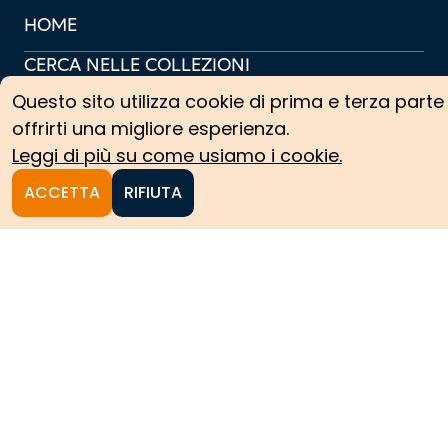
HOME
CERCA NELLE COLLEZIONI
Questo sito utilizza cookie di prima e terza parte
COLLEZIONI ARCHIVISTICHE
offrirti una migliore esperienza.
COLLEZIONI SCIENTIFICHE
Leggi di più su come usiamo i cookie.
PERCORSI TEMATICI
ACCETTA
RIFIUTA
PROTAGONISTI
NEWS
CREDITS
COOKIE POLICY
PRIVACY POLICY