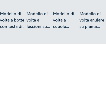
Modello di
Modello di
Modello di
Modello di
volta a botte
volta a
volta a
volta anulare
con testa di
fascioni su
cupola
su pianta
padiglione
pianta
composta
circolare -
lunulata -
rettangolare -
con cupola
Collezione
Collezione
Collezione
sferica -
Curioni
Curioni
Curioni
Collezione
Curioni