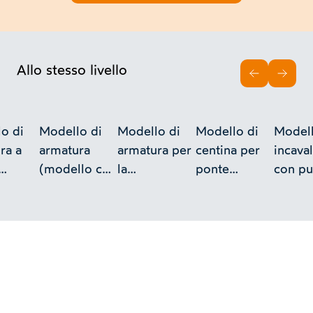
Allo stesso livello
INDIETRO
AVAN
o di
Modello di
Modello di
Modello di
Modell
ra a
armatura
armatura per
centina per
incaval
(modello con
la
ponte
con pu
a
appoggio a
costruzione
obliquo con
appog
et -
sbalzo) -
di grandi
quattro
interm
ione
Collezione
archi
incavallature
razze
i
Curioni
(armatura a
(armatura
conver
sbalzo) -
fissa) -
(armat
Collezione
Collezione
fissa) -
Curioni
Curioni
Collez