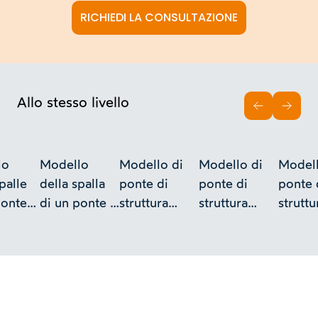
RICHIEDI LA CONSULTAZIONE
Allo stesso livello
INDIETRO
AVAN
lo
Modello
Modello di
Modello di
Modell
palle
della spalla
ponte di
ponte di
ponte 
ponte
di un ponte -
struttura
struttura
struttu
eroni
Collezione
murale ad
murale ad
murale
i di
Curioni
una sola
una sola
una so
 fra i
arcata per via
arcata per via
arcata 
i
ferrata ad un
ferrata ad un
ferrata
o -
sol binario -
sol binario -
sol bin