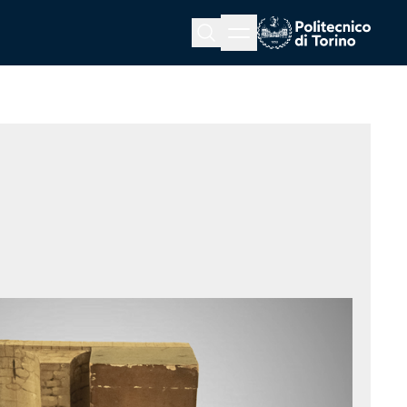
Menu button
Cerca
Homepage link