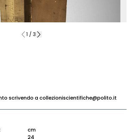
1
/
3
o scrivendo a collezioniscientifiche@polito.it
:
cm
24