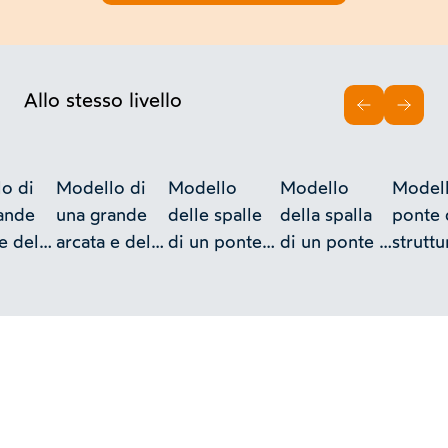
Allo stesso livello
INDIETRO
AVAN
o di
Modello di
Modello
Modello
Modell
ande
una grande
delle spalle
della spalla
ponte 
e della
arcata e della
di un ponte
di un ponte -
struttu
lla in
sua spalla su
con speroni
Collezione
murale
roccia con
ed archi di
Curioni
una so
erimento
alleggerimento
scarico fra i
arcata 
mpani
dei timpani
muri di
ferrata
te fori
mediante fori
risvolto -
sol bin
ezione
- Collezione
Collezione
Collez
i
Curioni
Curioni
Curion