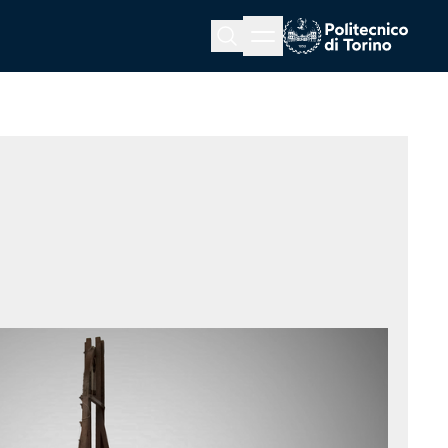
Menu button
Cerca
Homepage link