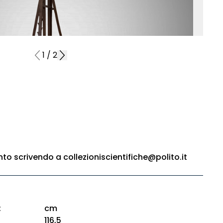
1
/
2
o scrivendo a collezioniscientifiche@polito.it
:
cm
116,5