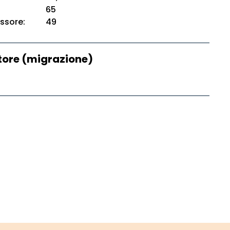
65
ssore:
49
ore (migrazione)