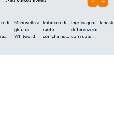
Allo stesso livello
INDIETRO
AVAN
o di
Manovella a
Imbocco di
Ingranaggio
Innest
glifo di
ruote
differenziale
re
Whitworth
coniche non
con ruote
rica
ad angolo
coniche
ota
retto
(rotismo
epicicloidale)