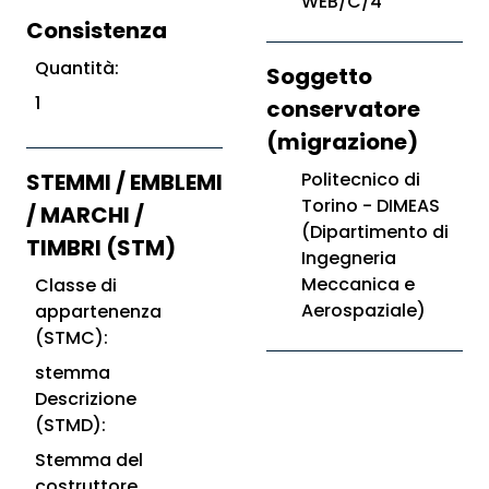
WEB/C/4
Consistenza
Quantità:
Soggetto
1
conservatore
(migrazione)
STEMMI / EMBLEMI
Politecnico di
Torino - DIMEAS
/ MARCHI /
(Dipartimento di
TIMBRI (STM)
Ingegneria
Meccanica e
Classe di
Aerospaziale)
appartenenza
(STMC):
stemma
Descrizione
(STMD):
Stemma del
costruttore