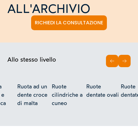
ALL'ARCHIVIO
RICHIEDI LA CONSULTAZIONE
Allo stesso livello
INDIETRO
AVAN
a
Ruota ad un
Ruote
Ruote
Ruote
 e
dente croce
cilindriche a
dentate ovali
dentat
ica
di malta
cuneo