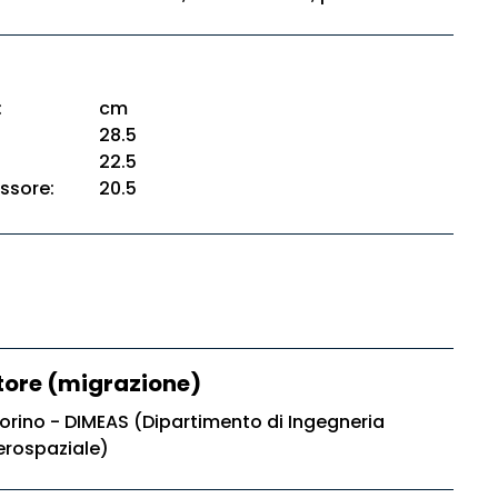
:
cm
28.5
22.5
ssore:
20.5
ore (migrazione)
Torino - DIMEAS (Dipartimento di Ingegneria
erospaziale)