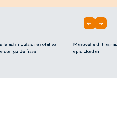
INDIETRO
AVANTI
lla ad impulsione rotativa
Manovella di trasmi
le con guide fisse
epicicloidali