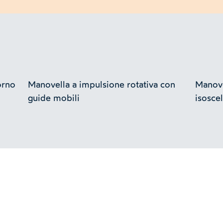
orno
Manovella a impulsione rotativa con
Manove
guide mobili
isosce