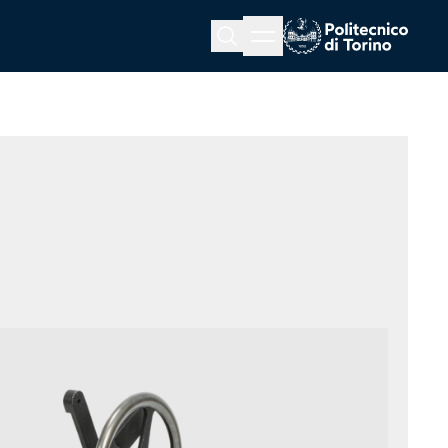
Menu button
Cerca
Homepage link