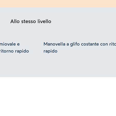
Allo stesso livello
miovale e
Manovella a glifo costante con rit
ritorno rapido
rapido