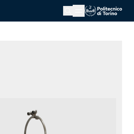
Menu button
Cerca
Homepage link