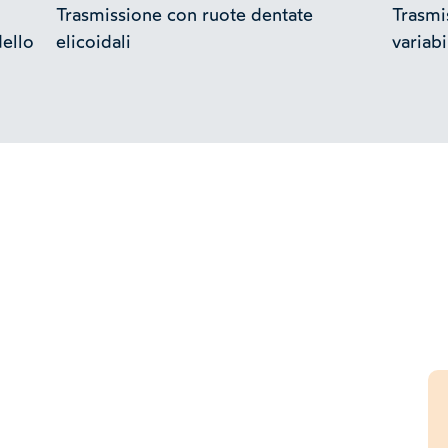
Trasmissione con ruote dentate
Trasmis
dello
elicoidali
variabi