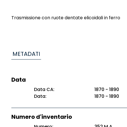
Trasmissione con ruote dentate elicoidali in ferro
METADATI
Data
Data CA:
1870 - 1890
Data:
1870 - 1890
Numero d'inventario
Numero:
352 M.A.