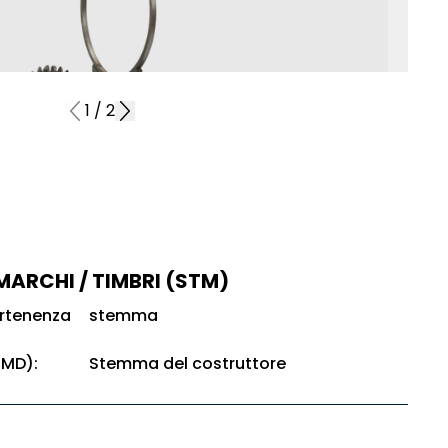
1
/
2
 MARCHI / TIMBRI (STM)
artenenza
stemma
TMD):
Stemma del costruttore