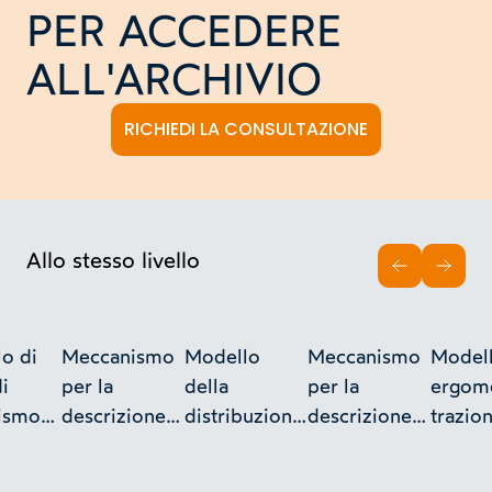
PER ACCEDERE
ALL'ARCHIVIO
RICHIEDI LA CONSULTAZIONE
Allo stesso livello
INDIETRO
AVAN
o di
Meccanismo
Modello
Meccanismo
Modell
i
per la
della
per la
ergome
ismo
descrizione
distribuzione
descrizione
trazio
e
di profili
a valvole per
di curve a
stilo
ini
dentati a
macchine
lobi