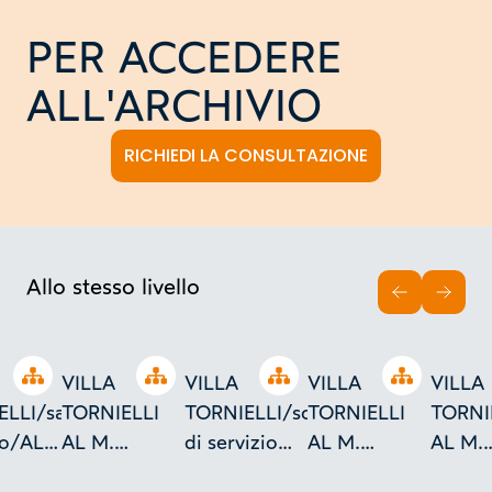
PER ACCEDERE
ALL'ARCHIVIO
RICHIEDI LA CONSULTAZIONE
Allo stesso livello
INDIETRO
AVAN
Open tree
Open tree
Open tree
Open tree
VILLA
VILLA
VILLA
VILLA
ELLI/sagome
TORNIELLI
TORNIELLI/scala
TORNIELLI
TORNI
lo/AL
AL M.
di servizio
AL M.
AL M.
IL
ORO/DAVANZALI
sezione A
ORO/apparecchio
ORO/sc