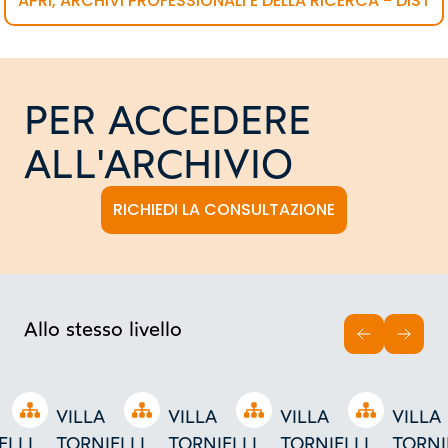
APRI, ARCHIVI PROFESSIONALI E DELLA RICERCA - DIST
PER ACCEDERE
ALL'ARCHIVIO
RICHIEDI LA CONSULTAZIONE
Allo stesso livello
INDIETRO
AVAN
Open tree
Open tree
Open tree
Open tree
VILLA
VILLA
VILLA
VILLA
ELLI
TORNIELLI
TORNIELLI
TORNIELLI
TORNI