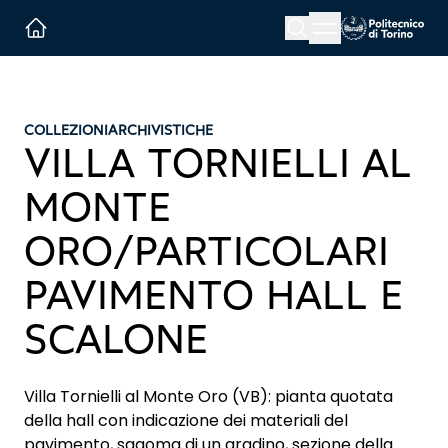
Menu button
Cerca
Homepage link
COLLEZIONI
ARCHIVISTICHE
VILLA TORNIELLI AL
MONTE
ORO/PARTICOLARI
PAVIMENTO HALL E
SCALONE
Villa Tornielli al Monte Oro (VB): pianta quotata
della hall con indicazione dei materiali del
pavimento, sagoma di un gradino, sezione della