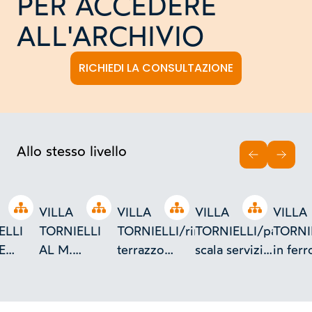
PER ACCEDERE
ALL'ARCHIVIO
RICHIEDI LA CONSULTAZIONE
Allo stesso livello
INDIETRO
AVAN
Open tree
Open tree
Open tree
Open tree
VILLA
VILLA
VILLA
VILLA
ELLI
TORNIELLI
TORNIELLI/ringhiera
TORNIELLI/particola
TORNIE
E
AL M.
terrazzo
scala servizio
in ferr
orta
ORO/RINGHIERA
rustico
e torricella
per/il
pale/particolari/SCALA
DEI
loggia
TERRAZZI/SCALA
ponen