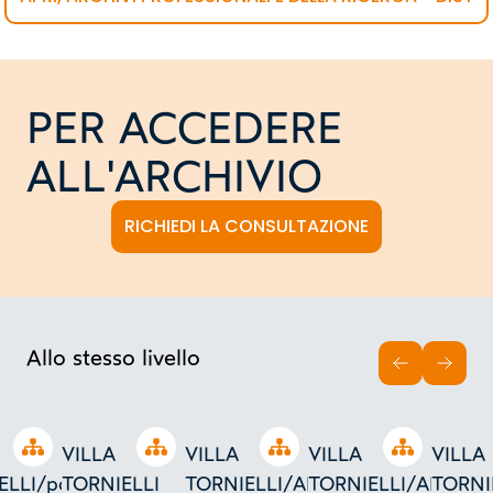
PER ACCEDERE
ALL'ARCHIVIO
RICHIEDI LA CONSULTAZIONE
Allo stesso livello
INDIETRO
AVAN
Open tree
Open tree
Open tree
Open tree
VILLA
VILLA
VILLA
VILLA
LLI/portineria/scala
TORNIELLI
TORNIELLI/AL
TORNIELLI/AL
TORNI