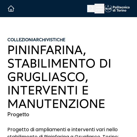
Menu button
Cerca
Homepage link
COLLEZIONI
ARCHIVISTICHE
PININFARINA,
STABILIMENTO DI
GRUGLIASCO,
INTERVENTI E
MANUTENZIONE
Progetto
Progetto di ampliamenti e interventi vari nello
stabilimento di Pininfarina a Grugliasco, Torino: