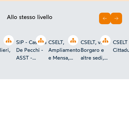
Allo stesso livello
INDIETRO
AVAN
Open tree
Open tree
Open tree
Open tree
SIP - Cassina
CSELT,
CSELT, via
CSELT
ieri,
De Pecchi -
Ampliamento
Borgaro e
Cittad
ASST -
e Mensa,
altre sedi,
Cascina
Torino
Torino
Malpaga