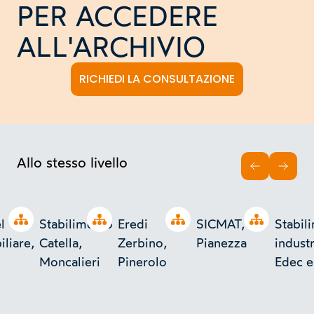
PER ACCEDERE
ALL'ARCHIVIO
RICHIEDI LA CONSULTAZIONE
Allo stesso livello
INDIETRO
AVAN
Open tree
Open tree
Open tree
Open tree
l
Stabilimento
Eredi
SICMAT,
Stabil
liare,
Catella,
Zerbino,
Pianezza
industr
Moncalieri
Pinerolo
Edec e
S.p.A.,