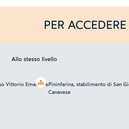
PER ACCEDERE 
Allo stesso livello
Open tree
.so Vittorio Emanuele
Pininfarina, stabilimento di San G
Canavese