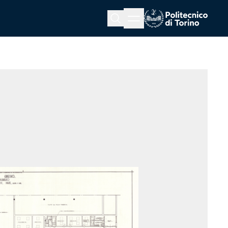
Menu button
Cerca
Homepage link