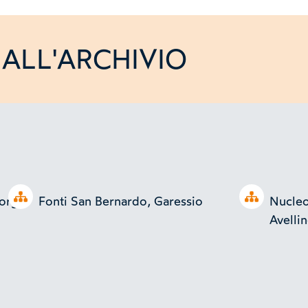
ALL'ARCHIVIO
Open tree
Open tree
iorgio
Fonti San Bernardo, Garessio
Nucleo 
Avelli