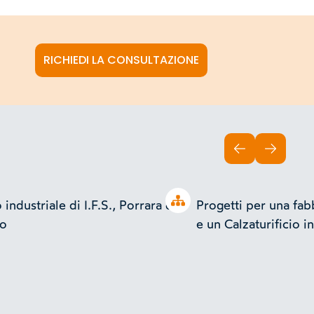
RICHIEDI LA CONSULTAZIONE
INDIETRO
AVANTI
Open tree
industriale di I.F.S., Porrara di
Progetti per una fa
no
e un Calzaturificio i