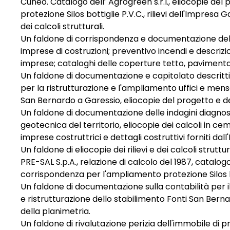
Cuneo. Catalogo dell’ Agrogreen s.r.l., eliocopie de
protezione Silos bottiglie P.V.C., rilievi dell'Impresa Ga
dei calcoli strutturali.
Un faldone di corrispondenza e documentazione del 1
imprese di costruzioni; preventivo incendi e descrizio
imprese; cataloghi delle coperture tetto, pavimentaz
Un faldone di documentazione e capitolato descritti
per la ristrutturazione e l'ampliamento uffici e mens
San Bernardo a Garessio, eliocopie del progetto e del
Un faldone di documentazione delle indagini diagnos
geotecnica del territorio, eliocopie dei calcoli in c
imprese costruttrici e dettagli costruttivi forniti dal
Un faldone di eliocopie dei rilievi e dei calcoli struttur
PRE-SAL S.p.A., relazione di calcolo del 1987, catalogo
corrispondenza per l'ampliamento protezione Silos bo
Un faldone di documentazione sulla contabilità per 
e ristrutturazione dello stabilimento Fonti San Bernar
della planimetria.
Un faldone di rivalutazione perizia dell'immobile di p