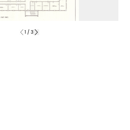
1
/
3