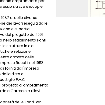
l piccolo ampliamento per
ressio s.a.s., e eliocopie
987 c. delle diverse
ne dei lavori eseguiti dalle
ione e superfici.
vo del progetto del 1991
a nello stabilimento Fonti
le strutture in c.a.
tiche e relazione
emento armato delle
l'Impresa Recchi nel 1988.
ali forniti dall'impresa
 della ditta e
ttiglie P.V.C.
il progetto di ampliamento
do a Garessio e rilievi
roprietà delle Fonti San