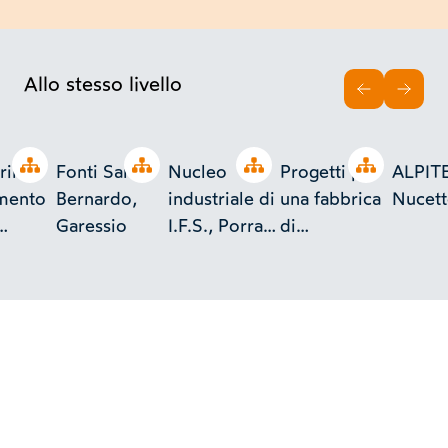
Allo stesso livello
INDIETRO
AVAN
Open tree
Open tree
Open tree
Open tree
rina,
Fonti San
Nucleo
Progetti per
ALPITE
imento
Bernardo,
industriale di
una fabbrica
Nucet
Garessio
I.F.S., Porrara
di
o
di Avellino
Componenti
ese
e un
Calzaturificio
in U.R.S.S.