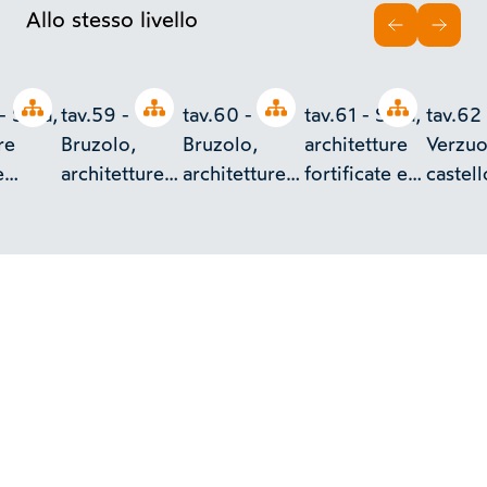
Allo stesso livello
INDIETRO
AVAN
Open tree
Open tree
Open tree
Open tree
- Susa,
tav.59 -
tav.60 -
tav.61 - Susa,
tav.62 
re
Bruzolo,
Bruzolo,
architetture
Verzuo
e
architetture
architetture
fortificate e
castell
cate,
fortificate
fortificate
particolari
chiesa
ziali
decorativi
esiasi