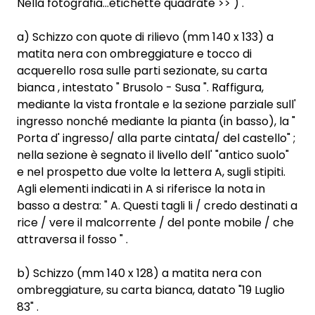
Nella fotografia...etichette quadrate >> ) .
a) Schizzo con quote di rilievo (mm 140 x 133) a
matita nera con ombreggiature e tocco di
acquerello rosa sulle parti sezionate, su carta
bianca , intestato " Brusolo - Susa ". Raffigura,
mediante la vista frontale e la sezione parziale sull'
ingresso nonché mediante la pianta (in basso), la "
Porta d' ingresso/ alla parte cintata/ del castello" ;
nella sezione è segnato il livello dell' "antico suolo"
e nel prospetto due volte la lettera A, sugli stipiti.
Agli elementi indicati in A si riferisce la nota in
basso a destra: " A. Questi tagli li / credo destinati a
rice / vere il malcorrente / del ponte mobile / che
attraversa il fosso " .
b) Schizzo (mm 140 x 128) a matita nera con
ombreggiature, su carta bianca, datato "19 Luglio
83" .